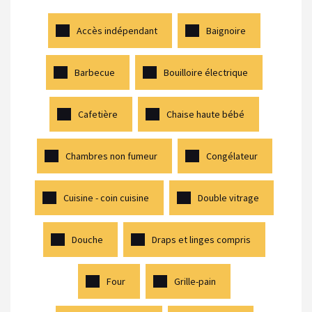
Accès indépendant
Baignoire
Barbecue
Bouilloire électrique
Cafetière
Chaise haute bébé
Chambres non fumeur
Congélateur
Cuisine - coin cuisine
Double vitrage
Douche
Draps et linges compris
Four
Grille-pain