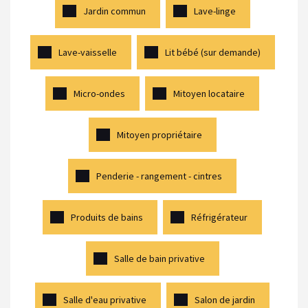
Jardin commun
Lave-linge
Lave-vaisselle
Lit bébé (sur demande)
Micro-ondes
Mitoyen locataire
Mitoyen propriétaire
Penderie - rangement - cintres
Produits de bains
Réfrigérateur
Salle de bain privative
Salle d'eau privative
Salon de jardin