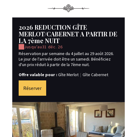
2026 REDUCTION GÎTE
2
MERLOT/CABERNET A PARTIR DE
M
LA 7ème NUIT
L
Jusqu'au
31 déc. 26
Réservation par semaine du 4 juillet au 29 août 2026.
Rés
Le jour de l'arrivée doit être un samedi. Bénéficiez
Le 
d'un prix réduit à partir de la 7ème nuit.
d'u
Offre valable pour :
Gîte Merlot
|
Gîte Cabernet
Of
Réserver