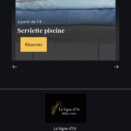
à p
à partir de 7 €
Pe
Serviette piscine
M
Réserver
La Vigne d'Or