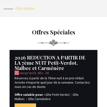
Gîte Malbec
Offres Spéciales
2026 REDUCTION A PARTIR DE
LA 7ème NUIT Petit-Verdot,
Malbec et Carménère
Jusqu'au
31 déc. 26
Réservez à partir de la 7ème nuit à un prix réduit.
Arrivée n'importe quel jour de la semaine. Contactez-
nous en cas de doute.
Offre valable pour :
Gîte Petit Verdot
|
Gîte
Malbec
|
Gîte Carménère