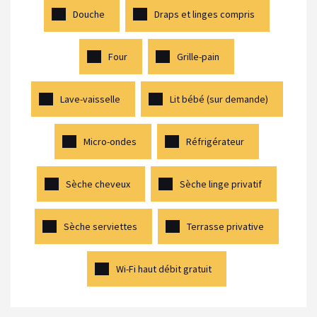
Douche
Draps et linges compris
Four
Grille-pain
Lave-vaisselle
Lit bébé (sur demande)
Micro-ondes
Réfrigérateur
Sèche cheveux
Sèche linge privatif
Sèche serviettes
Terrasse privative
Wi-Fi haut débit gratuit