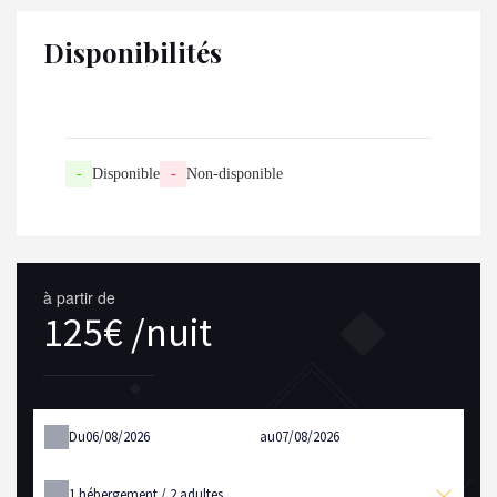
Disponibilités
-
Disponible
-
Non-disponible
à partir de
125€ /nuit
Du
au
1
hébergement /
2
adultes