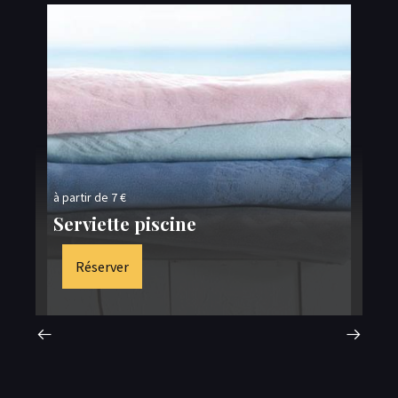
à p
à partir de 7 €
Pe
Serviette piscine
M
Réserver