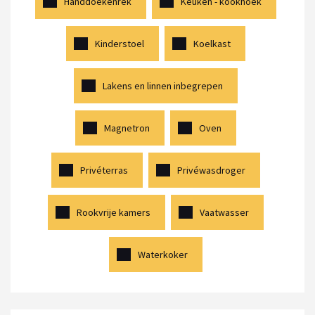
Handdoekenrek
Keuken - kookhoek
Kinderstoel
Koelkast
Lakens en linnen inbegrepen
Magnetron
Oven
Privéterras
Privéwasdroger
Rookvrije kamers
Vaatwasser
Waterkoker